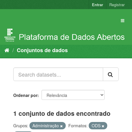
Pular
Entrar
Registrar
para
o
conteúdo
Conjuntos de dados
Ordenar por
1 conjunto de dados encontrado
Grupos:
Administração
Formatos:
ODS