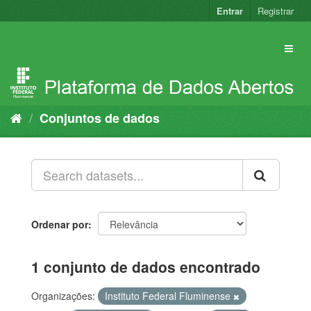
Pular
Entrar
Registrar
para
o
conteúdo
Conjuntos de dados
Ordenar por
1 conjunto de dados encontrado
Organizações:
Instituto Federal Fluminense