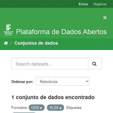
Pular
Entrar
Registrar
para
o
conteúdo
Conjuntos de dados
Ordenar por
1 conjunto de dados encontrado
Formatos:
ODS
XLSX
Etiquetas: