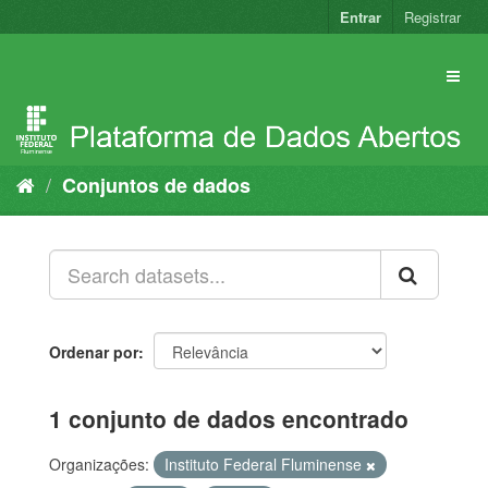
Pular
Entrar
Registrar
para
o
conteúdo
Conjuntos de dados
Ordenar por
1 conjunto de dados encontrado
Organizações:
Instituto Federal Fluminense