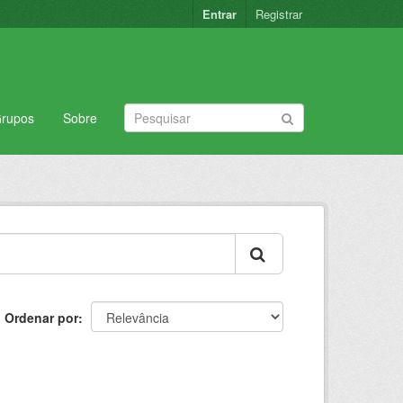
Entrar
Registrar
rupos
Sobre
Ordenar por