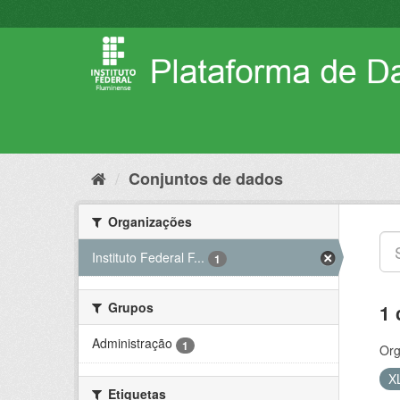
Pular
para
o
conteúdo
Conjuntos de dados
Organizações
Instituto Federal F...
1
Grupos
1 
Administração
1
Org
X
Etiquetas