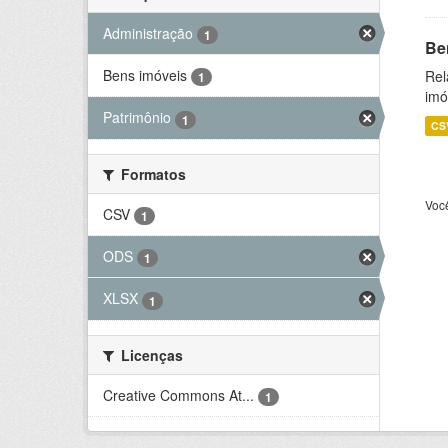
Administração
1
Be
Bens imóveis
Rel
1
imó
Patrimônio
1
CS
Formatos
Voc
CSV
1
ODS
1
XLSX
1
Licenças
Creative Commons At...
1