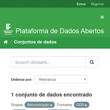
Pular
Entrar
Registrar
para
o
conteúdo
Conjuntos de dados
Ordenar por
1 conjunto de dados encontrado
Grupos:
Administração
Formatos:
ODS