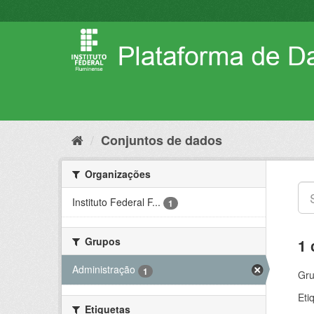
Pular
para
o
conteúdo
Conjuntos de dados
Organizações
Instituto Federal F...
1
Grupos
1 
Administração
1
Gru
Eti
Etiquetas