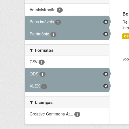
Administração
1
Be
Bens imóveis
Rel
1
imó
Patrimônio
1
CS
Formatos
Voc
CSV
1
ODS
1
XLSX
1
Licenças
Creative Commons At...
1