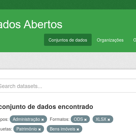
Conjuntos de dados
Organizações
G
conjunto de dados encontrado
pos:
Administração
Formatos:
ODS
XLSX
quetas:
Patrimônio
Bens imóveis