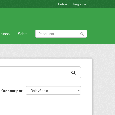
Entrar
Registrar
rupos
Sobre
Ordenar por