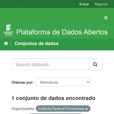
Pular
Entrar
Registrar
para
o
conteúdo
Conjuntos de dados
Ordenar por
1 conjunto de dados encontrado
Organizações:
Instituto Federal Fluminense