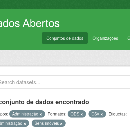
Conjuntos de dados
Organizações
G
conjunto de dados encontrado
pos:
Administração
Formatos:
ODS
CSV
Etiquetas:
dministração
Bens imóveis