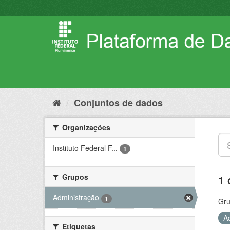
Pular
para
o
conteúdo
Conjuntos de dados
Organizações
Instituto Federal F...
1
Grupos
1 
Administração
1
Gru
A
Etiquetas