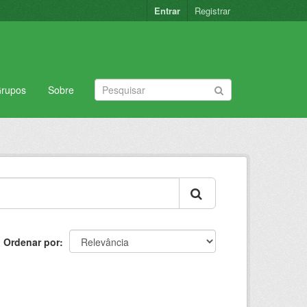
Entrar
Registrar
rupos
Sobre
Ordenar por