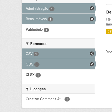
Administração
1
Be
Bens imóveis
Rel
1
imó
Patrimônio
1
CS
Formatos
Voc
CSV
1
ODS
1
XLSX
1
Licenças
Creative Commons At...
1