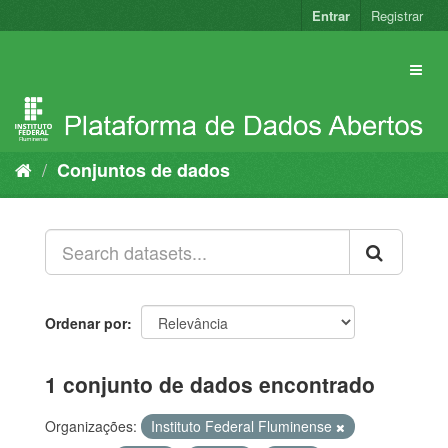
Pular
Entrar
Registrar
para
o
conteúdo
Conjuntos de dados
Ordenar por
1 conjunto de dados encontrado
Organizações:
Instituto Federal Fluminense