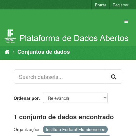
Pular
Entrar
Registrar
para
o
conteúdo
Conjuntos de dados
Ordenar por
1 conjunto de dados encontrado
Organizações:
Instituto Federal Fluminense