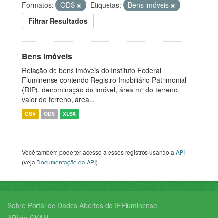
Formatos:
ODS
Etiquetas:
Bens imóveis
Filtrar Resultados
Bens Imóveis
Relação de bens imóveis do Instituto Federal
Fluminense contendo Registro Imobiliário Patrimonial
(RIP), denominação do imóvel, área m² do terreno,
valor do terreno, área...
CSV
ODS
XLSX
Você também pode ter acesso a esses registros usando a
API
(veja
Documentação da API
).
Sobre Portal de Dados Abertos do IFFluminense
API do CKAN