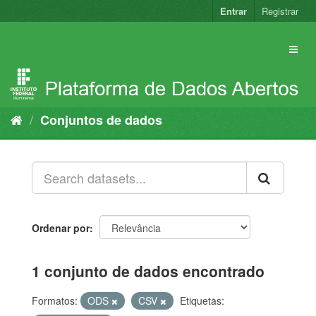
Pular
Entrar
Registrar
para
o
conteúdo
Conjuntos de dados
Ordenar por
1 conjunto de dados encontrado
Formatos:
ODS
CSV
Etiquetas: