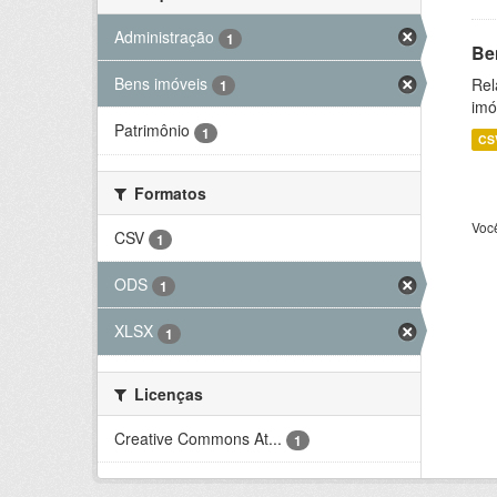
Administração
1
Be
Bens imóveis
Rel
1
imó
Patrimônio
1
CS
Formatos
Voc
CSV
1
ODS
1
XLSX
1
Licenças
Creative Commons At...
1