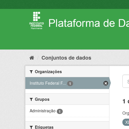
Pular
para
o
conteúdo
Conjuntos de dados
Organizações
Instituto Federal F...
1
Grupos
1 
Administração
1
Org
X
Etiquetas