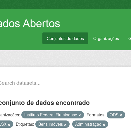
Conjuntos de dados
Organizações
G
conjunto de dados encontrado
anizações:
Instituto Federal Fluminense
Formatos:
ODS
LSX
Etiquetas:
Bens imóveis
Administração