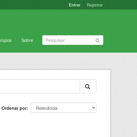
Entrar
Registrar
rupos
Sobre
Ordenar por