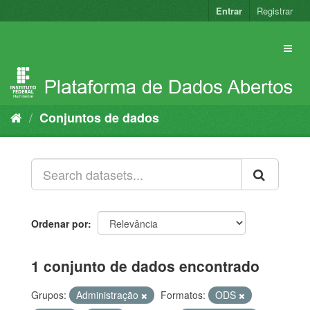
Pular
Entrar
Registrar
para
o
conteúdo
Conjuntos de dados
Ordenar por
1 conjunto de dados encontrado
Grupos:
Administração
Formatos:
ODS