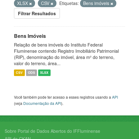
XLSX
CSV
Etiquetas:
Bens imóveis
Filtrar Resultados
Bens Imóveis
Relação de bens imóveis do Instituto Federal
Fluminense contendo Registro Imobiliário Patrimonial
(RIP), denominação do imóvel, área m² do terreno,
valor do terreno, área...
CSV
ODS
XLSX
Você também pode ter acesso a esses registros usando a
API
(veja
Documentação da API
).
Sobre Portal de Dados Abertos do IFFluminense
API do CKAN