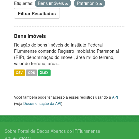
Etiquetas:
Bens imóveis
Patrimônio
Filtrar Resultados
Bens Imóveis
Relação de bens imóveis do Instituto Federal
Fluminense contendo Registro Imobiliário Patrimonial
(RIP), denominação do imóvel, área m² do terreno,
valor do terreno, área...
CSV
ODS
XLSX
Você também pode ter acesso a esses registros usando a
API
(veja
Documentação da API
).
Sobre Portal de Dados Abertos do IFFluminense
API do CKAN