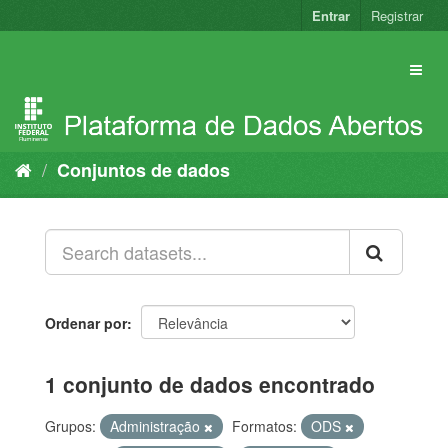
Pular
Entrar
Registrar
para
o
conteúdo
Conjuntos de dados
Ordenar por
1 conjunto de dados encontrado
Grupos:
Administração
Formatos:
ODS