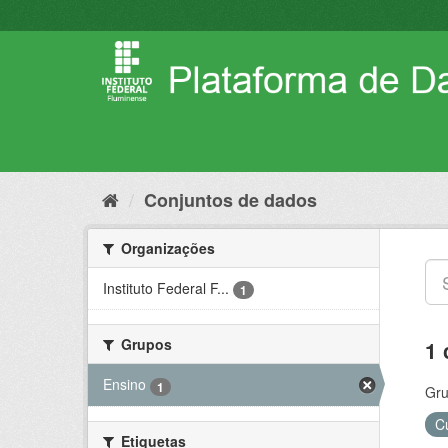
Pular
para
o
conteúdo
Conjuntos de dados
Organizações
Instituto Federal F...
1
Grupos
1 
Ensino
1
Gru
C
Etiquetas