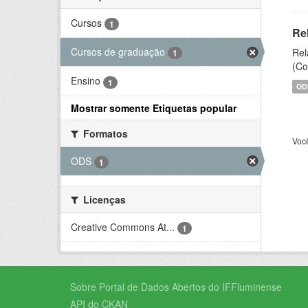
Cursos
1
Re
Cursos de graduação
Rel
1
(Co
Ensino
1
OD
Mostrar somente Etiquetas popular
Formatos
Voc
ODS
1
Licenças
Creative Commons At...
1
Sobre Portal de Dados Abertos do IFFluminense
API do CKAN