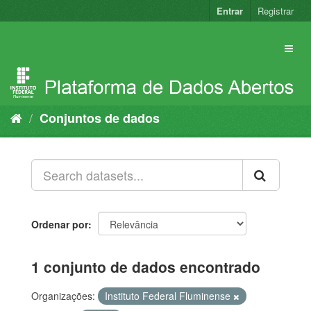
Pular
Entrar
Registrar
para
o
conteúdo
Conjuntos de dados
Ordenar por
1 conjunto de dados encontrado
Organizações:
Instituto Federal Fluminense