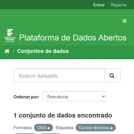
Pular
Entrar
Registrar
para
o
conteúdo
Conjuntos de dados
Ordenar por
1 conjunto de dados encontrado
Formatos:
ODS
Etiquetas:
Cursos técnicos