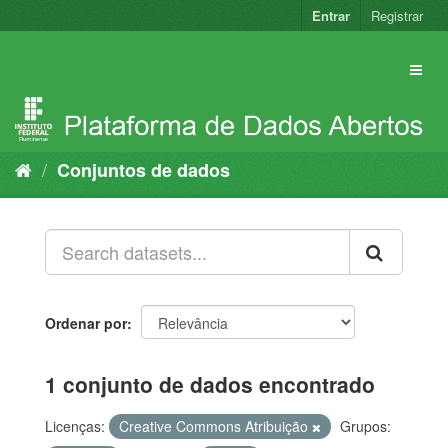
Pular
Entrar
Registrar
para
o
conteúdo
Conjuntos de dados
Ordenar por
1 conjunto de dados encontrado
Licenças:
Creative Commons Atribuição
Grupos: