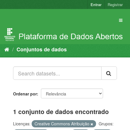
Pular
Entrar
Registrar
para
o
conteúdo
Conjuntos de dados
Ordenar por
1 conjunto de dados encontrado
Licenças:
Creative Commons Atribuição
Grupos: