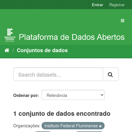
Pular
Entrar
Registrar
para
o
conteúdo
Conjuntos de dados
Ordenar por
1 conjunto de dados encontrado
Organizações:
Instituto Federal Fluminense