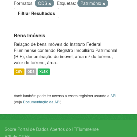
Formatos:
ODS
Etiquetas:
Patrimônio
Filtrar Resultados
Bens Imóveis
Relação de bens imóveis do Instituto Federal
Fluminense contendo Registro Imobiliário Patrimonial
(RIP), denominação do imóvel, área m² do terreno,
valor do terreno, área...
CSV
ODS
XLSX
Você também pode ter acesso a esses registros usando a
API
(veja
Documentação da API
).
Sobre Portal de Dados Abertos do IFFluminense
API do CKAN