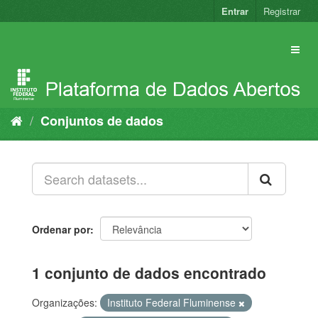
Pular
Entrar
Registrar
para
o
conteúdo
Conjuntos de dados
Ordenar por
1 conjunto de dados encontrado
Organizações:
Instituto Federal Fluminense