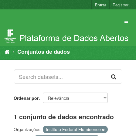
Pular
Entrar
Registrar
para
o
conteúdo
Conjuntos de dados
Ordenar por
1 conjunto de dados encontrado
Organizações:
Instituto Federal Fluminense