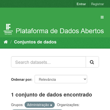
Pular
Entrar
Registrar
para
o
conteúdo
Conjuntos de dados
Ordenar por
1 conjunto de dados encontrado
Grupos:
Administração
Organizações: