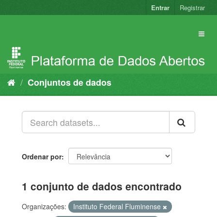
Pular
Entrar
Registrar
para
o
conteúdo
Conjuntos de dados
Ordenar por
1 conjunto de dados encontrado
Organizações:
Instituto Federal Fluminense