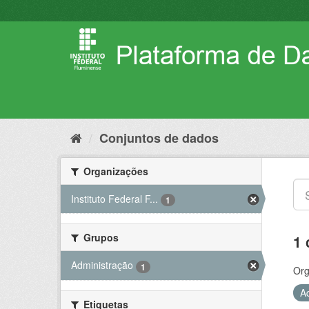
Pular
para
o
conteúdo
Conjuntos de dados
Organizações
Instituto Federal F...
1
Grupos
1 
Administração
1
Org
A
Etiquetas