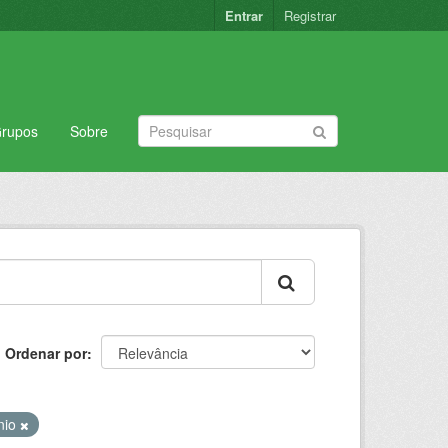
Entrar
Registrar
rupos
Sobre
Ordenar por
nio