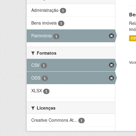
Administração
1
Be
Bens imóveis
Rel
1
imó
Patrimônio
1
CS
Formatos
Voc
CSV
1
ODS
1
XLSX
1
Licenças
Creative Commons At...
1