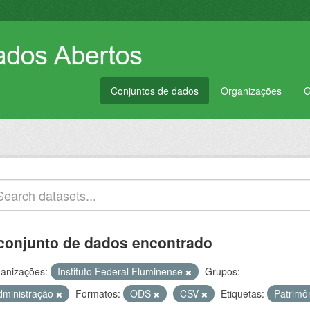
Conjuntos de dados
Organizações
G
conjunto de dados encontrado
anizações:
Instituto Federal Fluminense
Grupos:
dministração
Formatos:
ODS
CSV
Etiquetas:
Patrimô