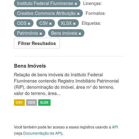
Instituto Federal Fluminense
Licenças:
Creative Commons Atribuição
Formatos:
ODS
CSV
XLSX
Etiquetas:
Patrimônio
Bens imóveis
Filtrar Resultados
Bens Imóveis
Relação de bens imóveis do Instituto Federal
Fluminense contendo Registro Imobiliário Patrimonial
(RIP), denominação do imóvel, área m² do terreno,
valor do terreno, área...
CSV
ODS
XLSX
Você também pode ter acesso a esses registros usando a
API
(veja
Documentação da API
).