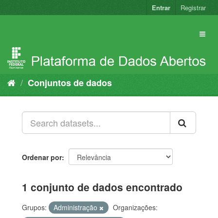
Pular
Entrar
Registrar
para
o
conteúdo
Conjuntos de dados
Ordenar por
1 conjunto de dados encontrado
Grupos:
Administração
Organizações: