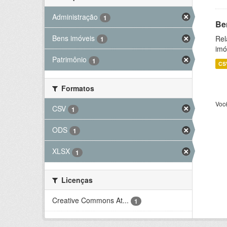
Administração
1
Be
Bens imóveis
Rel
1
imó
Patrimônio
1
CS
Formatos
Voc
CSV
1
ODS
1
XLSX
1
Licenças
Creative Commons At...
1