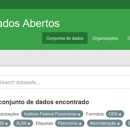
Conjuntos de dados
Organizações
G
conjunto de dados encontrado
anizações:
Instituto Federal Fluminense
Formatos:
ODS
SV
XLSX
Etiquetas:
Patrimônio
Administração