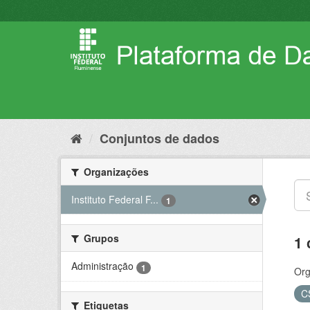
Pular
para
o
conteúdo
Conjuntos de dados
Organizações
Instituto Federal F...
1
Grupos
1 
Administração
1
Org
C
Etiquetas