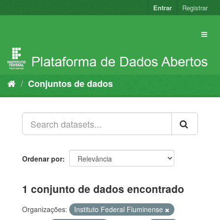
Pular
Entrar
Registrar
para
o
conteúdo
Conjuntos de dados
Ordenar por
1 conjunto de dados encontrado
Organizações:
Instituto Federal Fluminense