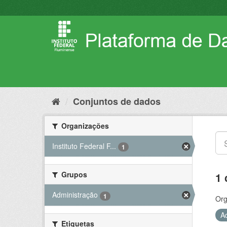
Pular
para
o
conteúdo
Conjuntos de dados
Organizações
Instituto Federal F...
1
Grupos
1 
Administração
1
Org
A
Etiquetas