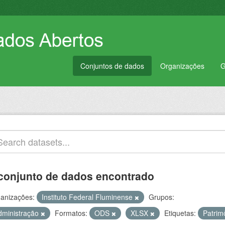
Conjuntos de dados
Organizações
G
conjunto de dados encontrado
anizações:
Instituto Federal Fluminense
Grupos:
dministração
Formatos:
ODS
XLSX
Etiquetas:
Patrim