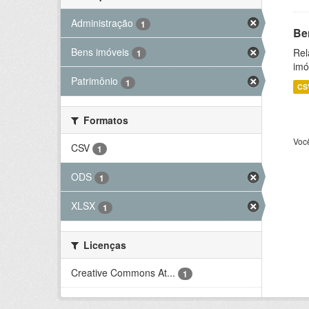
Administração
1
Be
Bens imóveis
Rel
1
imó
Patrimônio
1
CS
Formatos
Voc
CSV
1
ODS
1
XLSX
1
Licenças
Creative Commons At...
1