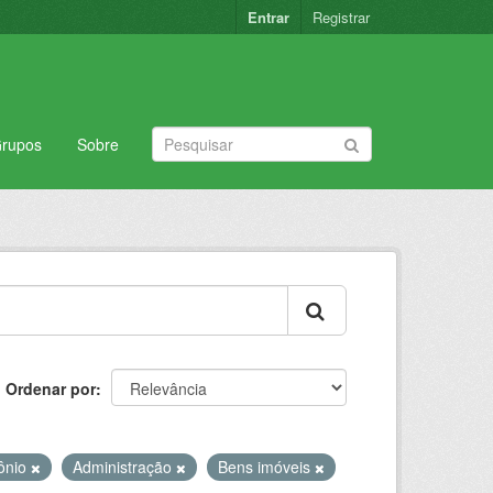
Entrar
Registrar
rupos
Sobre
Ordenar por
ônio
Administração
Bens imóveis