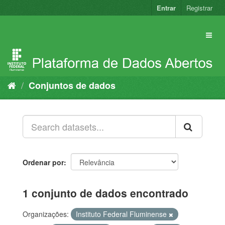
Pular
Entrar
Registrar
para
o
conteúdo
Conjuntos de dados
Ordenar por
1 conjunto de dados encontrado
Organizações:
Instituto Federal Fluminense