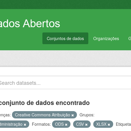
Conjuntos de dados
Organizações
G
conjunto de dados encontrado
enças:
Creative Commons Atribuição
Grupos:
dministração
Formatos:
ODS
CSV
XLSX
Etiqueta