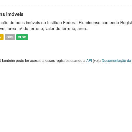
ns Imóveis
ação de bens imóveis do Instituto Federal Fluminense contendo Regist
vel, área m² do terreno, valor do terreno, área...
V
ODS
XLSX
ê também pode ter acesso a esses registros usando a
API
(veja
Documentação da 