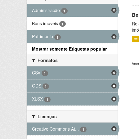
Administração
1
Be
Bens imóveis
Rel
1
imó
Patrimônio
1
CS
Mostrar somente Etiquetas popular
Formatos
Voc
CSV
1
ODS
1
XLSX
1
Licenças
Creative Commons At...
1