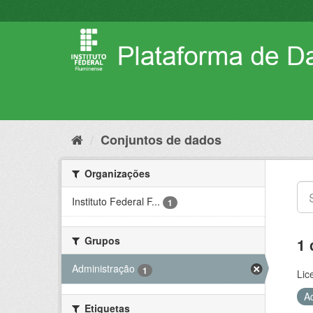
Pular
para
o
conteúdo
Conjuntos de dados
Organizações
Instituto Federal F...
1
Grupos
1 
Administração
1
Lic
A
Etiquetas