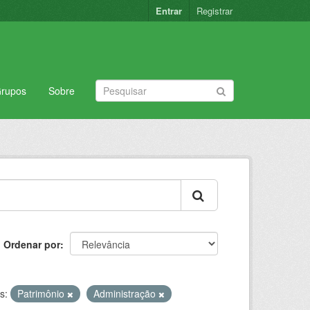
Entrar
Registrar
rupos
Sobre
Ordenar por
s:
Patrimônio
Administração