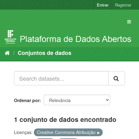
Pular
Entrar
Registrar
para
o
conteúdo
Conjuntos de dados
Ordenar por
1 conjunto de dados encontrado
Licenças:
Creative Commons Atribuição