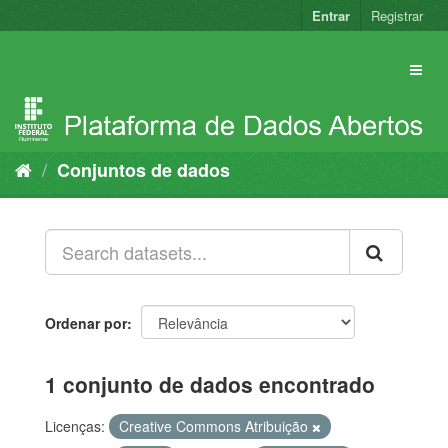
Pular
Entrar
Registrar
para
o
conteúdo
Conjuntos de dados
Ordenar por
1 conjunto de dados encontrado
Licenças:
Creative Commons Atribuição