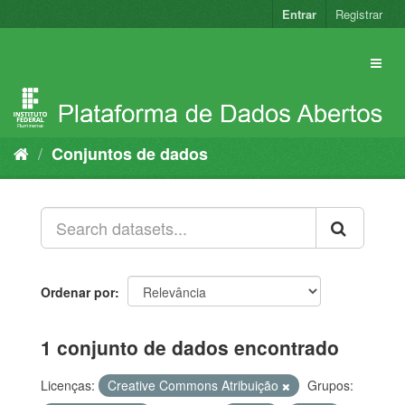
Pular
Entrar
Registrar
para
o
conteúdo
Conjuntos de dados
Ordenar por
1 conjunto de dados encontrado
Licenças:
Creative Commons Atribuição
Grupos: