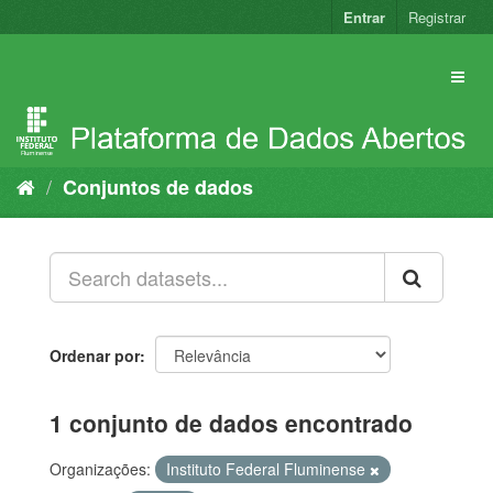
Pular
Entrar
Registrar
para
o
conteúdo
Conjuntos de dados
Ordenar por
1 conjunto de dados encontrado
Organizações:
Instituto Federal Fluminense