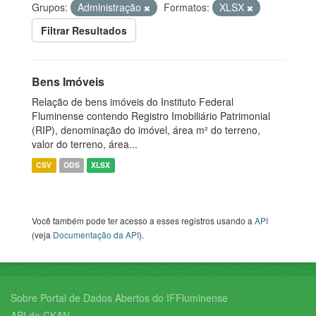
Grupos:
Administração
Formatos:
XLSX
Filtrar Resultados
Bens Imóveis
Relação de bens imóveis do Instituto Federal
Fluminense contendo Registro Imobiliário Patrimonial
(RIP), denominação do imóvel, área m² do terreno,
valor do terreno, área...
CSV
ODS
XLSX
Você também pode ter acesso a esses registros usando a
API
(veja
Documentação da API
).
Sobre Portal de Dados Abertos do IFFluminense
API do CKAN