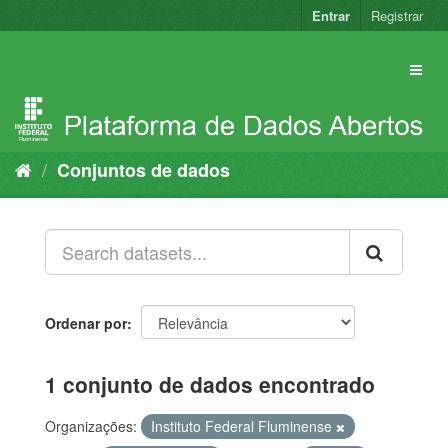
Pular
Entrar
Registrar
para
o
conteúdo
Conjuntos de dados
Ordenar por
1 conjunto de dados encontrado
Organizações:
Instituto Federal Fluminense