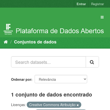
Pular
Entrar
Registrar
para
o
conteúdo
Conjuntos de dados
Ordenar por
1 conjunto de dados encontrado
Licenças:
Creative Commons Atribuição