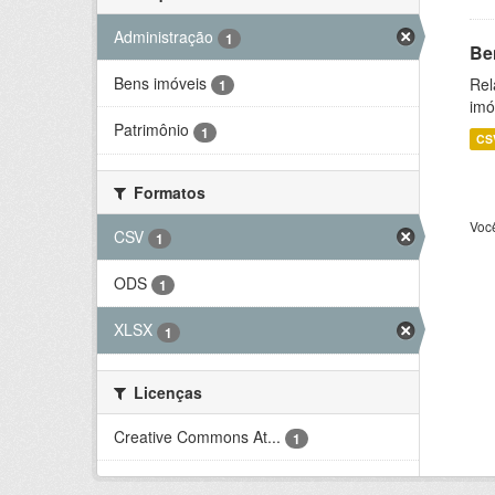
Administração
1
Be
Bens imóveis
Rel
1
imó
Patrimônio
1
CS
Formatos
Voc
CSV
1
ODS
1
XLSX
1
Licenças
Creative Commons At...
1