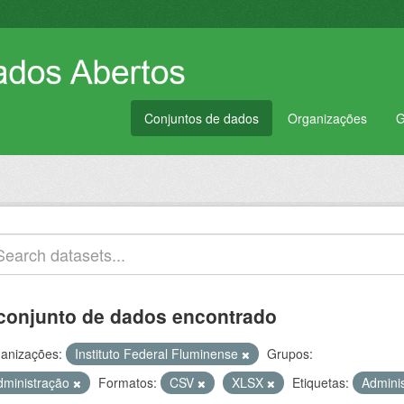
Conjuntos de dados
Organizações
G
conjunto de dados encontrado
anizações:
Instituto Federal Fluminense
Grupos:
dministração
Formatos:
CSV
XLSX
Etiquetas:
Admini