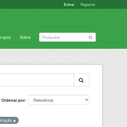
Entrar
Registrar
rupos
Sobre
Ordenar por
stração