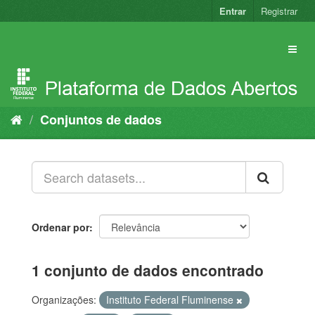
Pular
Entrar
Registrar
para
o
conteúdo
Conjuntos de dados
Ordenar por
1 conjunto de dados encontrado
Organizações:
Instituto Federal Fluminense