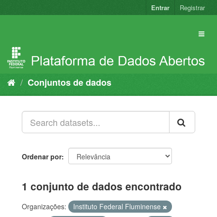
Pular
Entrar
Registrar
para
o
conteúdo
Conjuntos de dados
Ordenar por
1 conjunto de dados encontrado
Organizações:
Instituto Federal Fluminense