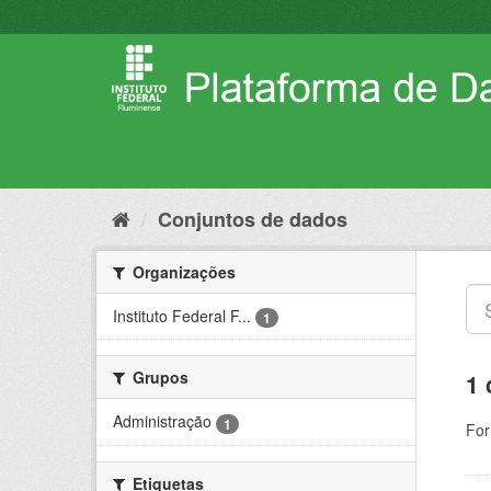
Pular
para
o
conteúdo
Conjuntos de dados
Organizações
Instituto Federal F...
1
Grupos
1 
Administração
1
For
Etiquetas