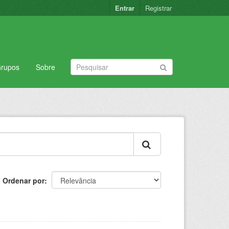
Entrar
Registrar
rupos
Sobre
Ordenar por