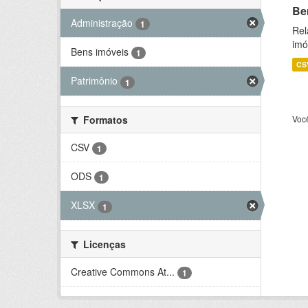
Be
Administração
1
Rel
imó
Bens imóveis
1
CS
Patrimônio
1
Formatos
Voc
CSV
1
ODS
1
XLSX
1
Licenças
Creative Commons At...
1