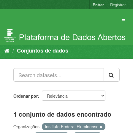
Pular
Entrar
Registrar
para
o
conteúdo
Conjuntos de dados
Ordenar por
1 conjunto de dados encontrado
Organizações:
Instituto Federal Fluminense