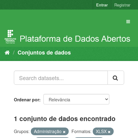
Pular
Entrar
Registrar
para
o
conteúdo
Conjuntos de dados
Ordenar por
1 conjunto de dados encontrado
Grupos:
Administração
Formatos:
XLSX