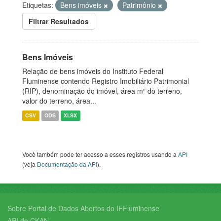
Etiquetas:
Bens imóveis
Patrimônio
Filtrar Resultados
Bens Imóveis
Relação de bens imóveis do Instituto Federal
Fluminense contendo Registro Imobiliário Patrimonial
(RIP), denominação do imóvel, área m² do terreno,
valor do terreno, área...
CSV
ODS
XLSX
Você também pode ter acesso a esses registros usando a
API
(veja
Documentação da API
).
Sobre Portal de Dados Abertos do IFFluminense
API do CKAN