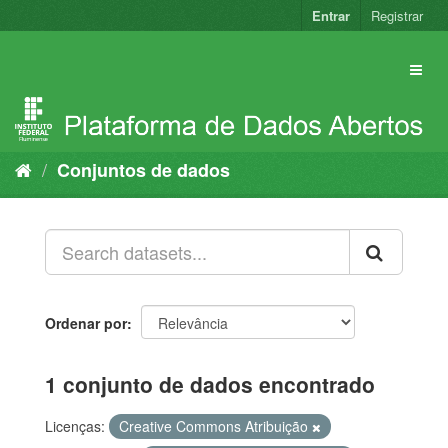
Pular
Entrar
Registrar
para
o
conteúdo
Conjuntos de dados
Ordenar por
1 conjunto de dados encontrado
Licenças:
Creative Commons Atribuição