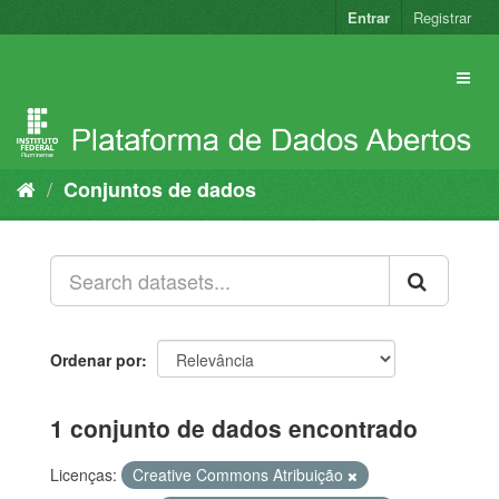
Pular
Entrar
Registrar
para
o
conteúdo
Conjuntos de dados
Ordenar por
1 conjunto de dados encontrado
Licenças:
Creative Commons Atribuição