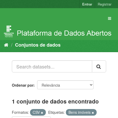
Pular
Entrar
Registrar
para
o
conteúdo
Conjuntos de dados
Ordenar por
1 conjunto de dados encontrado
Formatos:
CSV
Etiquetas:
Bens imóveis