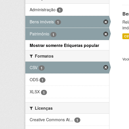
Administração
1
Be
Bens imóveis
Rel
1
imó
Patrimônio
1
CS
Mostrar somente Etiquetas popular
Formatos
Voc
CSV
1
ODS
1
XLSX
1
Licenças
Creative Commons At...
1