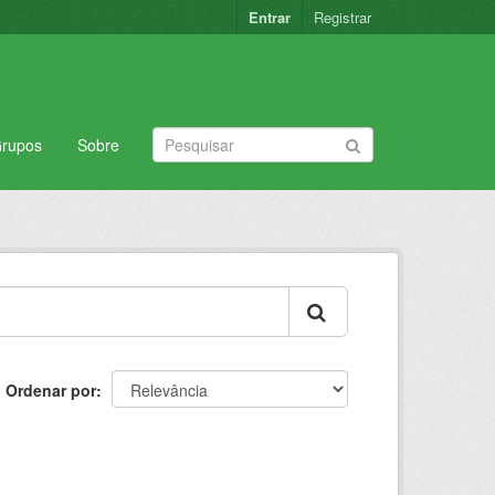
Entrar
Registrar
rupos
Sobre
Ordenar por