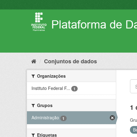
Pular
para
o
conteúdo
Conjuntos de dados
Organizações
Instituto Federal F...
1
Grupos
1 
Administração
1
Gru
B
Etiquetas