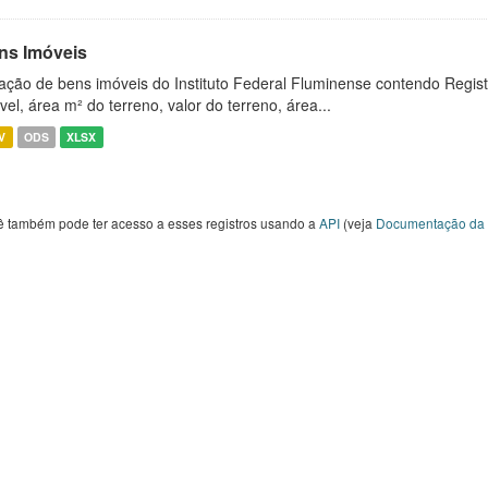
ns Imóveis
ação de bens imóveis do Instituto Federal Fluminense contendo Regist
vel, área m² do terreno, valor do terreno, área...
V
ODS
XLSX
ê também pode ter acesso a esses registros usando a
API
(veja
Documentação da 