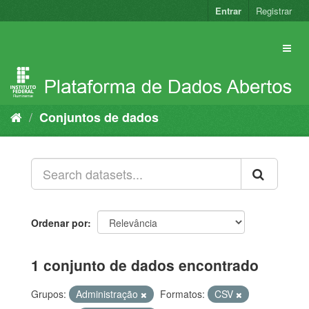
Pular
Entrar
Registrar
para
o
conteúdo
Conjuntos de dados
Ordenar por
1 conjunto de dados encontrado
Grupos:
Administração
Formatos:
CSV