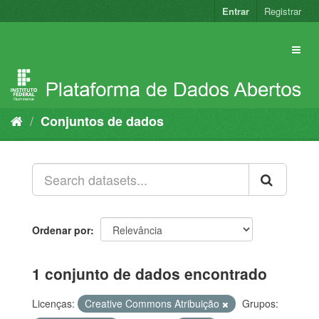
Pular
Entrar
Registrar
para
o
conteúdo
Conjuntos de dados
Ordenar por
1 conjunto de dados encontrado
Licenças:
Creative Commons Atribuição
Grupos: